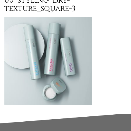
00_styling_dry-
texture_square-3