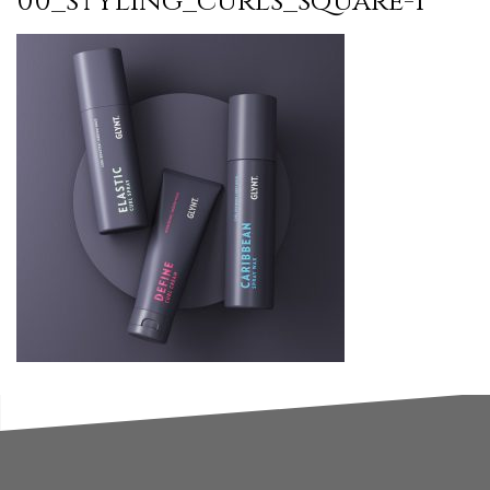
00_styling_curls_square-1