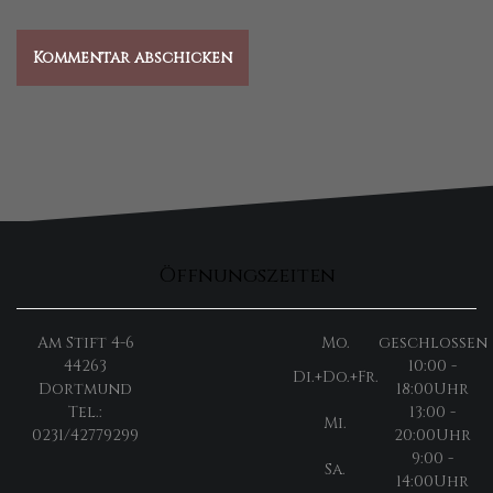
Öffnungszeiten
Am Stift 4-6
Mo.
geschlossen
44263
10:00 -
Di.+Do.+Fr.
Dortmund
18:00Uhr
Tel.:
13:00 -
Mi.
0231/42779299
20:00Uhr
9:00 -
Sa.
14:00Uhr