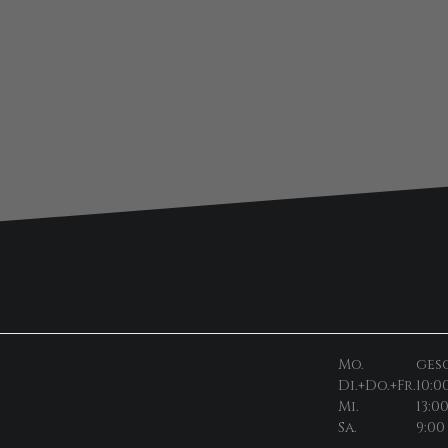
Mo.
ges
Di.+Do.+Fr.
10:0
Mi.
13:0
Sa.
9:00