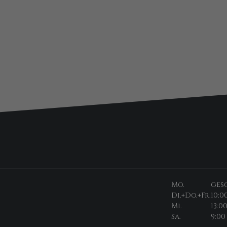
Mo.
ges
Di.+Do.+Fr.
10:0
Mi.
13:0
Sa.
9:00