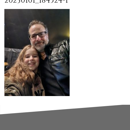
20230101_184524-1